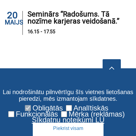
20
Seminārs “Radošums. Tā
nozīme karjeras veidošanā.”
MAIJS
16.15 - 17.55
Lai nodrošinātu pilnvērtīgu šīs vietnes lietošanas
pieredzi, mēs izmantojam sīkdatnes.
Obligātās
Analītiskās
Funkcionālās
Mērķa (reklāmas)
Sīkdatņu noteikumi LU
Piekrist visam