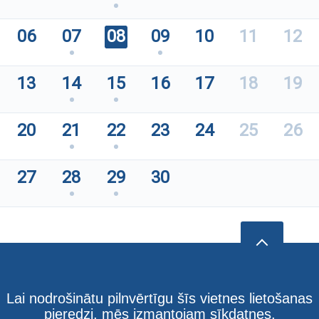
06
07
08
09
10
11
12
13
14
15
16
17
18
19
20
21
22
23
24
25
26
27
28
29
30
Lai nodrošinātu pilnvērtīgu šīs vietnes lietošanas
pieredzi, mēs izmantojam sīkdatnes.