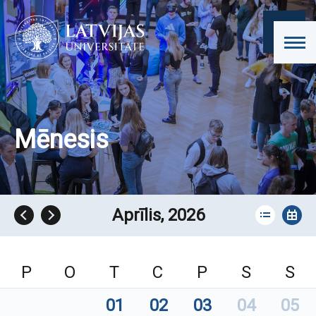
Mēnesis
Aprīlis, 2026
P
O
T
C
P
S
S
01
02
03
04
05