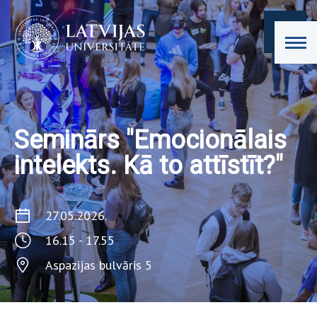
Seminārs "Emocionālais
intelekts. Kā to attīstīt?"
27.05.2026.
16.15 - 17.55
Aspazijas bulvāris 5