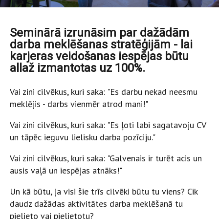
Seminārā izrunāsim par dažādām
darba meklēšanas stratēģijām - lai
karjeras veidošanas iespējas būtu
allaž izmantotas uz 100%.
Vai zini cilvēkus, kuri saka: "Es darbu nekad neesmu
meklējis - darbs vienmēr atrod mani!"
Vai zini cilvēkus, kuri saka: "Es ļoti labi sagatavoju CV
un tāpēc ieguvu lielisku darba pozīciju."
Vai zini cilvēkus, kuri saka: "Galvenais ir turēt acis un
ausis vaļā un iespējas atnāks!"
Un kā būtu, ja visi šie trīs cilvēki būtu tu viens? Cik
daudz dažādas aktivitātes darba meklēšanā tu
pielieto vai pielietotu?