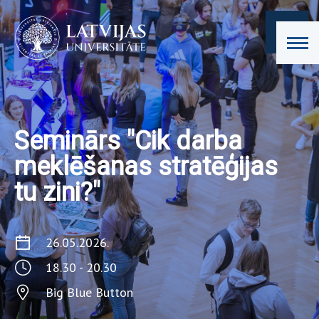
Seminārs "Cik darba
meklēšanas stratēģijas
tu zini?"
26.05.2026.
18.30 - 20.30
Big Blue Button