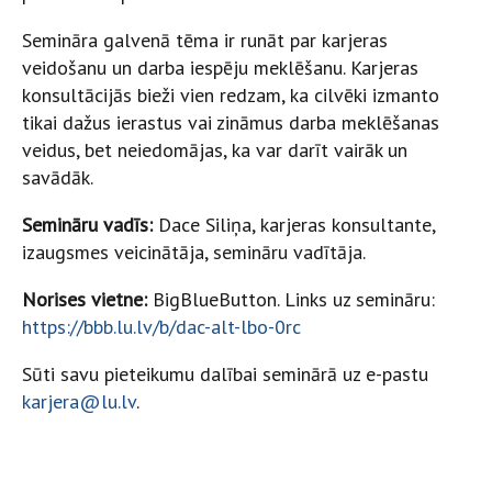
Semināra galvenā tēma ir runāt par karjeras
veidošanu un darba iespēju meklēšanu. Karjeras
konsultācijās bieži vien redzam, ka cilvēki izmanto
tikai dažus ierastus vai zināmus darba meklēšanas
veidus, bet neiedomājas, ka var darīt vairāk un
savādāk.
Semināru vadīs:
Dace Siliņa, karjeras konsultante,
izaugsmes veicinātāja, semināru vadītāja.
Norises vietne:
BigBlueButton. Links uz semināru:
https://bbb.lu.lv/b/dac-alt-lbo-0rc
Sūti savu pieteikumu dalībai seminārā uz e-pastu
karjera@lu.lv
.