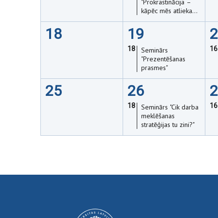
"Prokrastinācija –
kāpēc mēs atliekam
darbus un kā ar to
sadzīvot"
18
19
2
18
16
Seminārs
"Prezentēšanas
prasmes"
25
26
2
18
16
Seminārs "Cik darba
meklēšanas
stratēģijas tu zini?"