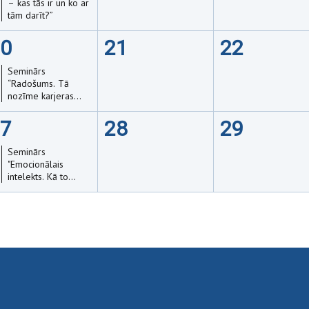
– kas tās ir un ko ar
tām darīt?”
0
21
22
Seminārs
“Radošums. Tā
nozīme karjeras
veidošanā.”
7
28
29
Seminārs
"Emocionālais
intelekts. Kā to
attīstīt?"