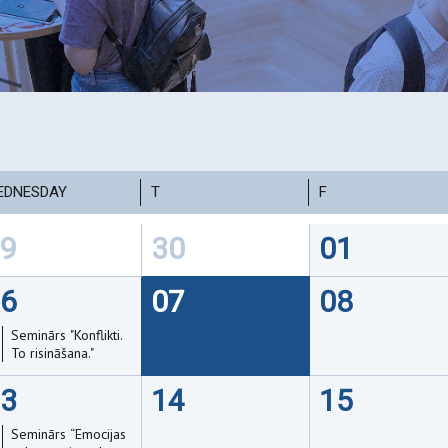
EDNESDAY
T
F
9
30
01
6
07
08
Seminārs "Konflikti.
To risināšana."
3
14
15
Seminārs “Emocijas