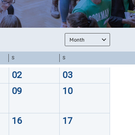
Month
S
S
02
03
09
10
16
17