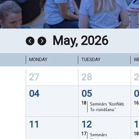
May, 2026
M
ONDAY
T
UESDAY
W
27
28
2
04
05
0
18
16
Seminārs "Konflikti.
To risināšana."
11
12
1
17
18
Seminārs