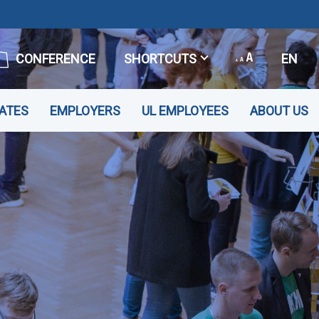
CONFERENCE
SHORTCUTS
EN
ATES
EMPLOYERS
UL EMPLOYEES
ABOUT US